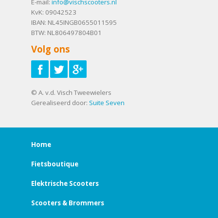
E-mail:
info@vischscooters.nl
KvK: 09042523
IBAN: NL45INGB0655011595
BTW: NL806497804B01
Volg ons
© A. v.d. Visch Tweewielers
Gerealiseerd door:
Suite Seven
Home
Fietsboutique
Elektrische Scooters
Scooters & Brommers