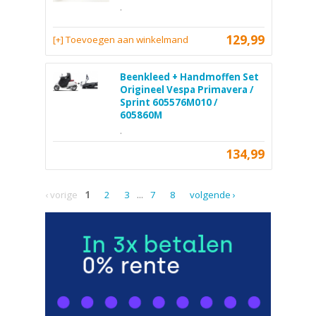
.
129,99
[+] Toevoegen aan winkelmand
Beenkleed + Handmoffen Set
Origineel Vespa Primavera /
Sprint 605576M010 /
605860M
.
134,99
‹ vorige
1
2
3
...
7
8
volgende ›