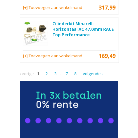
317,99
[+] Toevoegen aan winkelmand
Cilinderkit Minarelli
Horizontaal AC 47.0mm RACE
Top Performance
169,49
[+] Toevoegen aan winkelmand
‹ vorige
1
2
3
...
7
8
volgende ›