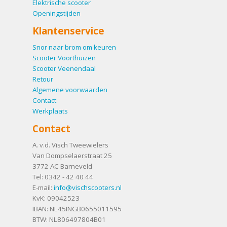
Elektrische scooter
Openingstijden
Klantenservice
Snor naar brom om keuren
Scooter Voorthuizen
Scooter Veenendaal
Retour
Algemene voorwaarden
Contact
Werkplaats
Contact
A. v.d. Visch Tweewielers
Van Dompselaerstraat 25
3772 AC
Barneveld
Tel:
0342 - 42 40 44
E-mail:
info@vischscooters.nl
KvK: 09042523
IBAN: NL45INGB0655011595
BTW: NL806497804B01