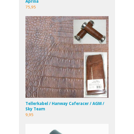
Aprilia
75,95
Tellerkabel / Hanway Caferacer / AGM /
Sky Team
9,95