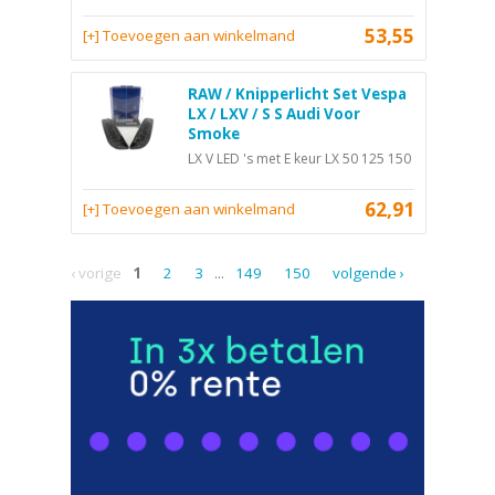
53,55
[+] Toevoegen aan winkelmand
RAW / Knipperlicht Set Vespa
LX / LXV / S S Audi Voor
Smoke
LX V LED 's met E keur LX 50 125 150
62,91
[+] Toevoegen aan winkelmand
‹ vorige
1
2
3
...
149
150
volgende ›