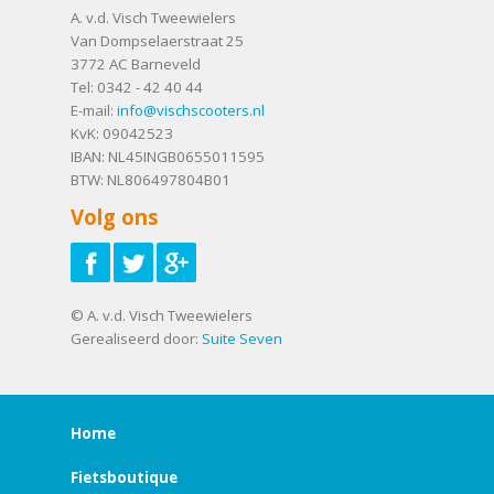
A. v.d. Visch Tweewielers
Van Dompselaerstraat 25
3772 AC
Barneveld
Tel:
0342 - 42 40 44
E-mail:
info@vischscooters.nl
KvK: 09042523
IBAN: NL45INGB0655011595
BTW: NL806497804B01
Volg ons
© A. v.d. Visch Tweewielers
Gerealiseerd door:
Suite Seven
Home
Fietsboutique