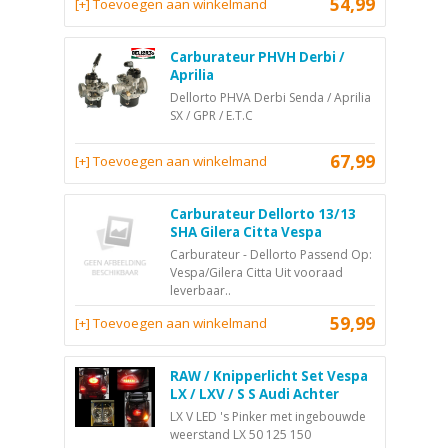
54,99
[+] Toevoegen aan winkelmand
Carburateur PHVH Derbi /
Aprilia
Dellorto PHVA Derbi Senda / Aprilia
SX / GPR / E.T.C
67,99
[+] Toevoegen aan winkelmand
Carburateur Dellorto 13/13
SHA Gilera Citta Vespa
Carburateur - Dellorto Passend Op:
Vespa/Gilera Citta Uit vooraad
leverbaar..
59,99
[+] Toevoegen aan winkelmand
RAW / Knipperlicht Set Vespa
LX / LXV / S S Audi Achter
LX V LED 's Pinker met ingebouwde
weerstand LX 50 125 150