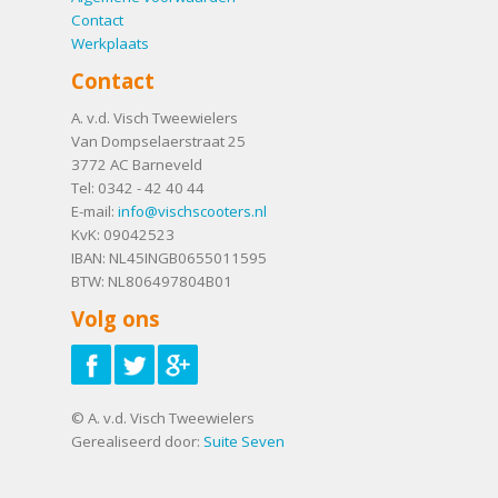
Contact
Werkplaats
Contact
A. v.d. Visch Tweewielers
Van Dompselaerstraat 25
3772 AC
Barneveld
Tel:
0342 - 42 40 44
E-mail:
info@vischscooters.nl
KvK: 09042523
IBAN: NL45INGB0655011595
BTW: NL806497804B01
Volg ons
© A. v.d. Visch Tweewielers
Gerealiseerd door:
Suite Seven