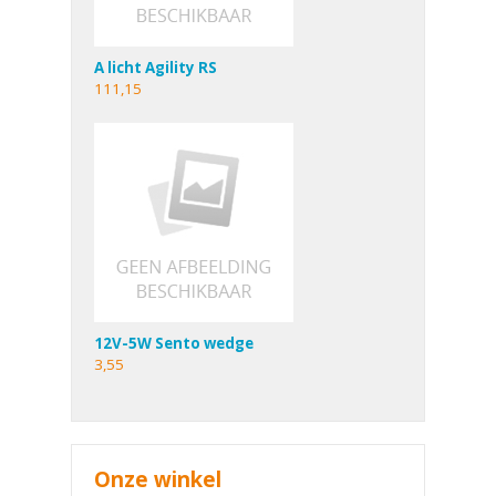
A licht Agility RS
111,15
12V-5W Sento wedge
3,55
Onze winkel