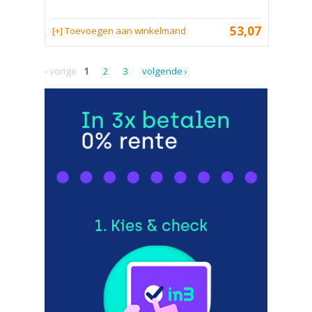
53,07
[+] Toevoegen aan winkelmand
‹ vorige
1
2
3
volgende ›