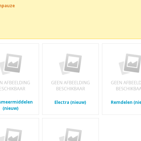
chpauze
/smeermiddelen
Electra (nieuw)
Remdelen (ni
(nieuw)