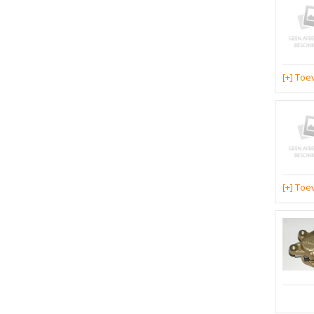
[+] To
[+] To