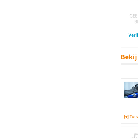
Verl
Bekij
[+] To