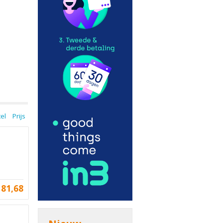
tel
Prijs
181,68