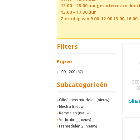
12.00 – 13.00 uur gesloten i.v.m. lun
13.00 – 17.30 uur
Zaterdag van 9.00-12.00 13.00-16.00
Filters
Prijzen
100 - 200
(67)
Subcategorieën
Olie/smeermiddelen (nieuw)
Olie
Electra (nieuw)
Remdelen (nieuw)
Verlichting (nieuw)
Framedelen 2 (nieuw)