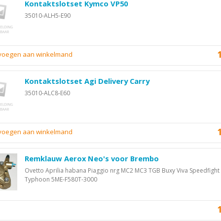
Kontaktslotset Kymco VP50
35010-ALH5-E90
evoegen aan winkelmand
Kontaktslotset Agi Delivery Carry
35010-ALC8-E60
evoegen aan winkelmand
Remklauw Aerox Neo's voor Brembo
Ovetto Aprilia habana Piaggio nrg MC2 MC3 TGB Buxy Viva Speedfight
Typhoon 5ME-F580T-3000