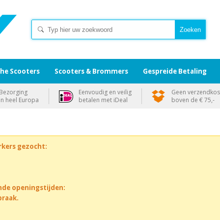
che Scooters
Scooters & Brommers
Gespreide Betaling
Bezorging
Eenvoudig en veilig
Geen verzendkos
in heel Europa
betalen met iDeal
boven de € 75,-
rkers gezocht:
nde openingstijden:
praak.