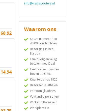
info@vischscooters.nl
Waarom ons
168,92
Keuze uit meer dan
40.000 onderdelen
Bezorging in heel
Europa
Eenvoudig en veilig
betalen met iDeal
Geen verzendkosten
114,94
boven de € 75,-
Kwaliteit sinds 1925
Bezorgen & afhalen
Persoonlijk advies
Vakkundig personeel
Winkel in Barneveld
Werkplaats in
103,75