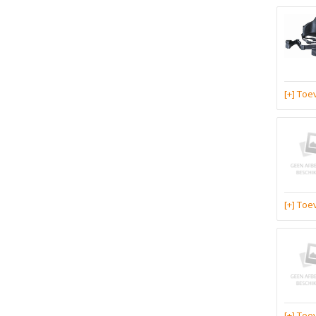
[+] To
[+] To
[+] To