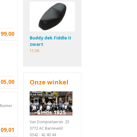
199,00
Buddy dek Fiddle II
zwart
11,58
105,00
Onze winkel
 Runner
Van Dompselaerstr. 25
3772 AC Barneveld
109,01
0342 - 42 40 44