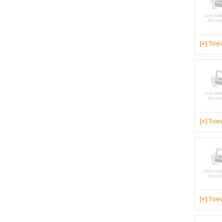
[+] To
[+] To
[+] To