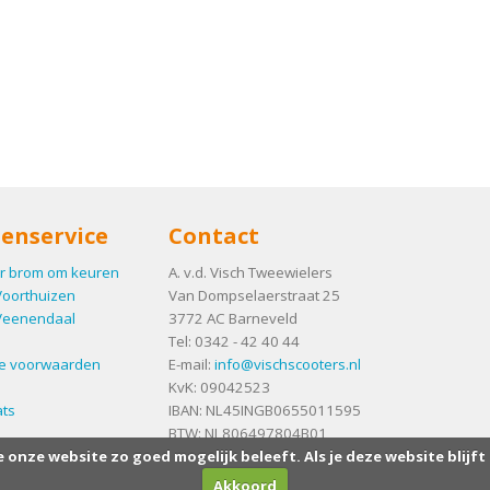
enservice
Contact
r brom om keuren
A. v.d. Visch Tweewielers
Voorthuizen
Van Dompselaerstraat 25
Veenendaal
3772 AC
Barneveld
Tel:
0342 - 42 40 44
e voorwaarden
E-mail:
info@vischscooters.nl
KvK: 09042523
ts
IBAN: NL45INGB0655011595
BTW: NL806497804B01
e onze website zo goed mogelijk beleeft. Als je deze website blijft
Akkoord