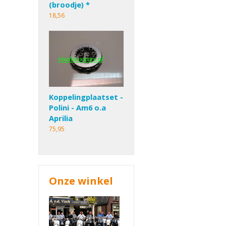
(broodje) *
18,56
Koppelingplaatset -
Polini - Am6 o.a
Aprilia
75,95
Onze winkel