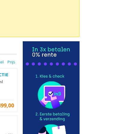
tel
Prijs
CTIE
nl
499,00