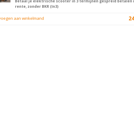
Betaal je elektrische scooter in 3 termijnen gespreid betalen
rente, zonder BKR (In3)
2
evoegen aan winkelmand