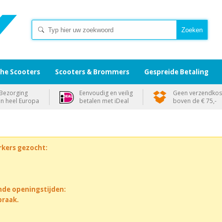
che Scooters
Scooters & Brommers
Gespreide Betaling
Bezorging
Eenvoudig en veilig
Geen verzendkos
in heel Europa
betalen met iDeal
boven de € 75,-
rkers gezocht:
nde openingstijden:
praak.