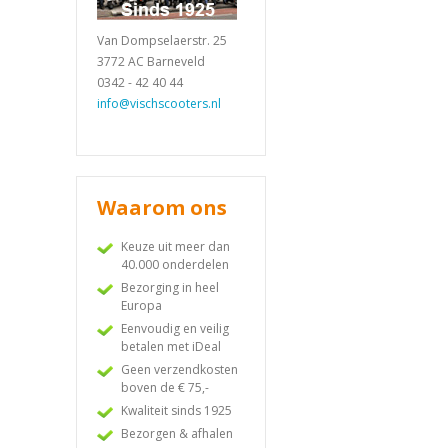
Van Dompselaerstr. 25
3772 AC Barneveld
0342 - 42 40 44
info@vischscooters.nl
Waarom ons
Keuze uit meer dan
40.000 onderdelen
Bezorging in heel
Europa
Eenvoudig en veilig
betalen met iDeal
Geen verzendkosten
boven de € 75,-
Kwaliteit sinds 1925
Bezorgen & afhalen