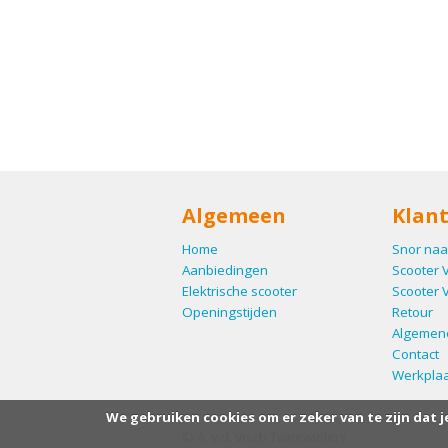
Algemeen
Klant
Home
Snor naa
Aanbiedingen
Scooter 
Elektrische scooter
Scooter 
Openingstijden
Retour
Algemen
Contact
Werkplaa
We gebruiken cookies om er zeker van te zijn dat j
© A. v.d. Visch Tweewielers