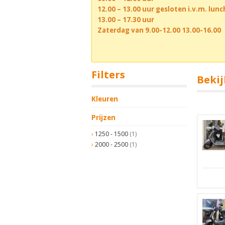
12.00 – 13.00 uur gesloten i.v.m. lun
13.00 – 17.30 uur
Zaterdag van 9.00-12.00 13.00-16.00
Filters
Bekij
Kleuren
Prijzen
1250 - 1500
(1)
2000 - 2500
(1)