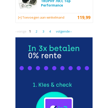
TROPHY 70CC Top
Performance
119,99
[+] Toevoegen aan winkelmand
‹ vorige
1
2
3
4
volgende ›