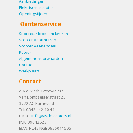
Aanbiedingen
Elektrische scooter
Openingstijden
Klantenservice
Snor naar brom om keuren
Scooter Voorthuizen
Scooter Veenendaal
Retour
Algemene voorwaarden
Contact
Werkplaats
Contact
A. v.d. Visch Tweewielers
Van Dompselaerstraat 25
3772 AC
Barneveld
Tel:
0342 - 42 40 44
E-mail:
info@vischscooters.nl
KvK: 09042523
IBAN: NL45INGB0655011595